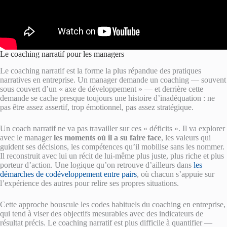
Le coaching narratif pour les managers
Le coaching narratif est la forme la plus répandue des pratiques
narratives en entreprise. Un manager demande un coaching — souvent
sous couvert d’un « axe de développement » — et derrière cette
demande se cache presque toujours une histoire d’inadéquation : ne
pas être assez assertif, trop émotionnel, pas assez stratégique.
Un coach narratif ne va pas travailler sur ces « déficits ». Il va explorer
avec le manager
les moments où il a su faire face
, les valeurs qui
guident ses décisions, les compétences qu’il mobilise sans les nommer.
Il reconstruit avec lui un récit de lui-même plus juste, plus riche et plus
porteur d’action. Une logique qu’on retrouve d’ailleurs dans
les
démarches de codéveloppement entre pairs
, où chacun s’appuie sur
l’expérience des autres pour relire ses propres situations.
Cette approche bouscule les codes habituels du coaching en entreprise,
qui tend à viser des objectifs mesurables avec des indicateurs de
résultat précis. Le coaching narratif est plus difficile à quantifier —